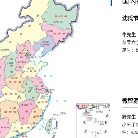
国内
沈氏
牛先生
苹果六手
箱号：bb
微智
舒先生
小米手机：
件：wtdx